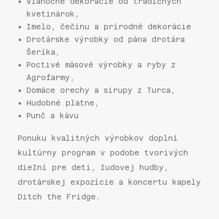
Vianočné dekorácie od tradičných
kvetinárok,
Imelo, čečinu a prírodné dekorácie
Drotárske výrobky od pána drotára
Šeríka,
Poctivé mäsové výrobky a ryby z
Agrofarmy,
Domáce orechy a sirupy z Turca,
Hudobné platne,
Punč a kávu
Ponuku kvalitných výrobkov doplní
kultúrny program v podobe tvorivých
dieľní pre deti, ľudovej hudby,
drotárskej expozície a koncertu kapely
Ditch the Fridge.