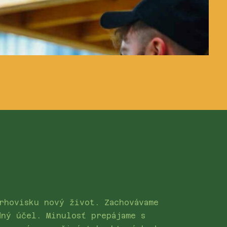
rhovisku nový život. Zachovávame
dný účel. Minulosť prepájame s