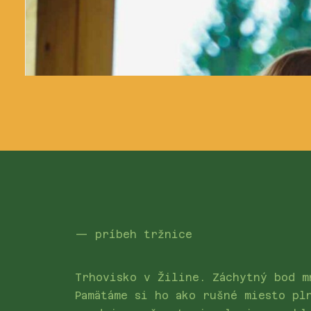
— príbeh tržnice
Trhovisko v Žiline. Záchytný bod m
Pamätáme si ho ako rušné miesto pl