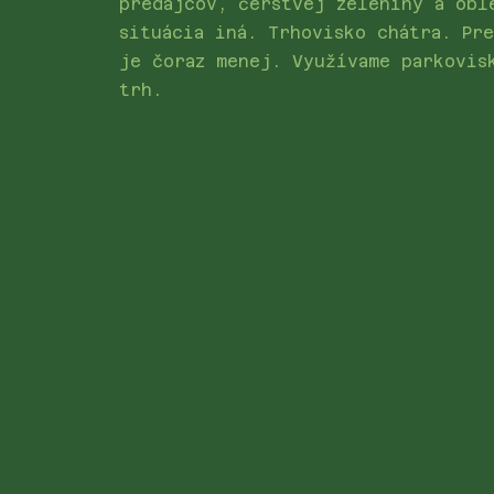
predajcov, čerstvej zeleniny a obl
situácia iná. Trhovisko chátra. Pr
je čoraz menej. Využívame parkovis
trh.