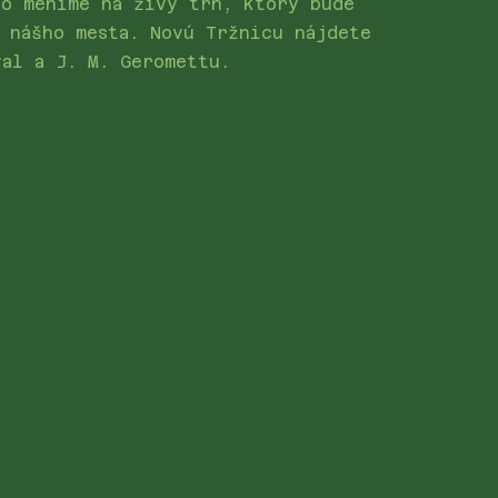
ko meníme na živý trh, ktorý bude
e nášho mesta. Novú Tržnicu nájdete
val a J. M. Geromettu.