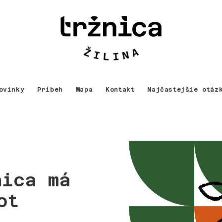
ovinky
Príbeh
Mapa
Kontakt
Najčastejšie otáz
nica má
ot