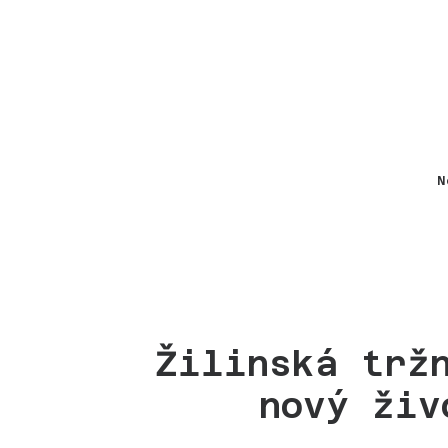
N
Žilinská trž
nový živ