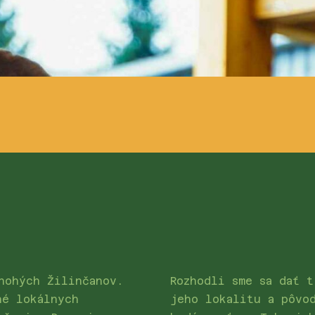
nohých Žilinčanov.
Rozhodli sme sa dať t
né lokálnych
jeho lokalitu a pôvo