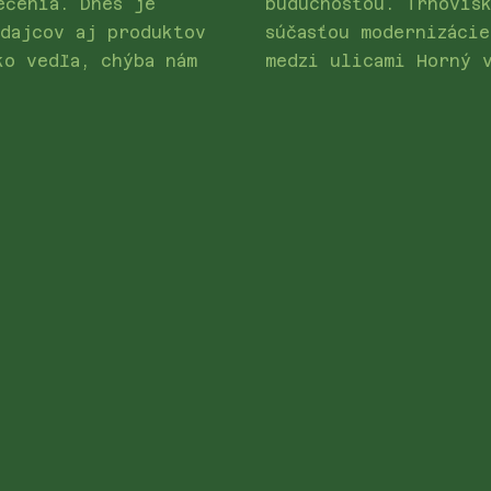
ečenia. Dnes je
budúcnosťou. Trhovis
edajcov aj produktov
súčasťou modernizáci
ko vedľa, chýba nám
medzi ulicami Horný 