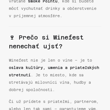
vrátane
Smoke Pointu
, kde si budete
môcť vychutnať drinky a občerstvenie
v príjemnej atmosfére.
🍷 Prečo si Winefest
nenechať ujsť?
Winefest nie je len o víne – je to
oslava kultúry, umenia a priateľských
stretnutí
. Je to miesto, kde sa
stretávajú milovníci vína, hudby a
dobrej spoločnosti.
Či už prídete s priateľmi, partnerom,
alebo len tak sami – garantujeme vám,