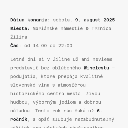
Dátum konania:
sobota,
9. august 2025
Miesta:
Mariánske námestie & Tržnica
Žilina
Čas:
od 14:00 do 22:00
Letné dni si v Žiline už ani nevieme
predstaviť bez obľúbeného
Winefestu
–
podujatia, ktoré prepája kvalitné
slovenské vína s atmosférou
historického centra mesta, živou
hudbou, výborným jedlom a dobrou
náladou. Tento rok nás čaká už
6.
ročník
, a opäť sľubuje nezabudnuteľný
zážitok pre všetkých návštevníkov.