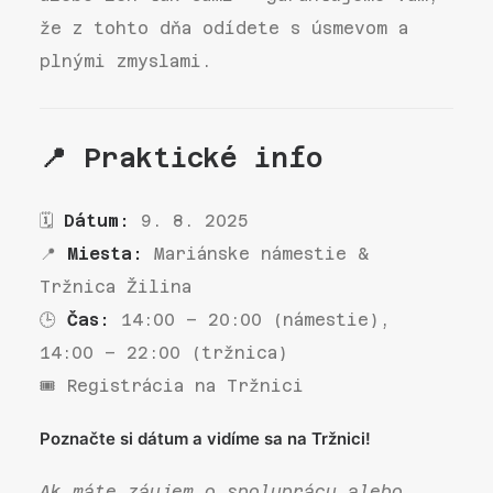
že z tohto dňa odídete s úsmevom a
plnými zmyslami.
📍 Praktické info
🗓
Dátum:
9. 8. 2025
📍
Miesta:
Mariánske námestie &
Tržnica Žilina
🕒
Čas:
14:00 – 20:00 (námestie),
14:00 – 22:00 (tržnica)
🎟 Registrácia na Tržnici
Poznačte si dátum a vidíme sa na Tržnici!
Ak máte záujem o spoluprácu alebo